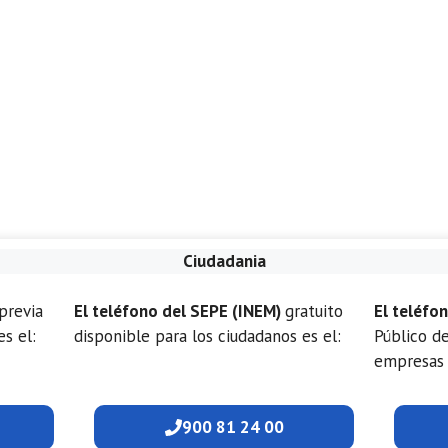
Ciudadania
previa
El teléfono del SEPE (INEM)
gratuito
El teléfo
es el:
disponible para los ciudadanos es el:
Público d
empresas 
900 81 24 00