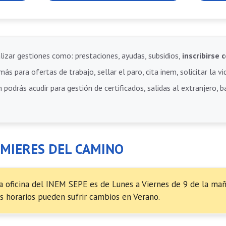
lizar gestiones como: prestaciones, ayudas, subsidios,
inscribirs
ás para ofertas de trabajo, sellar el paro, cita inem, solicitar la vi
 podrás acudir para gestión de certificados, salidas al extranjero, 
 MIERES DEL CAMINO
a oficina del INEM SEPE es de Lunes a Viernes de 9 de la mañ
s horarios pueden sufrir cambios en Verano.