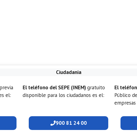
Ciudadania
previa
El teléfono del SEPE (INEM)
gratuito
El teléfo
es el:
disponible para los ciudadanos es el:
Público d
empresas 
900 81 24 00