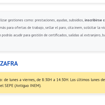
lizar gestiones como: prestaciones, ayudas, subsidios,
inscribirs
ás para ofertas de trabajo, sellar el paro, cita inem, solicitar la vi
 podrás acudir para gestión de certificados, salidas al extranjero, 
 ZAFRA
o: de lunes a viernes, de 8:30H a 14:30H. Los últimos lunes de
del SEPE (Antiguo INEM).