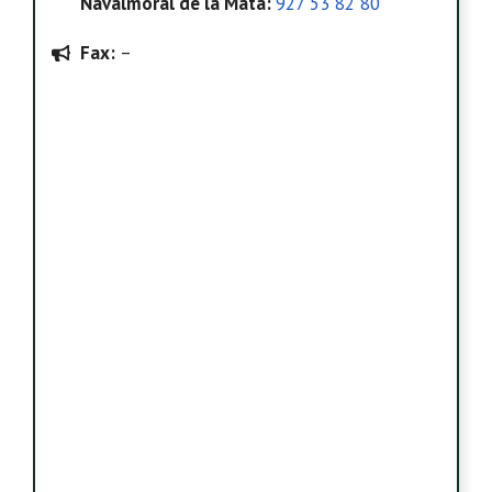
Navalmoral de la Mata
:
927 53 82 80
Fax:
–