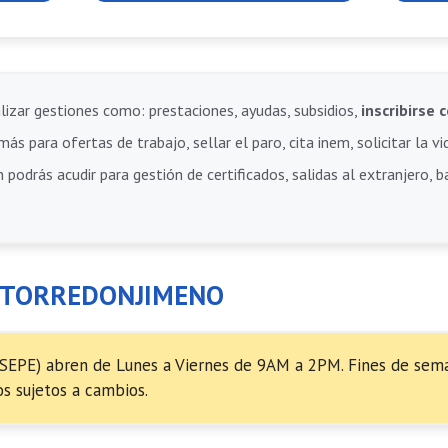
lizar gestiones como: prestaciones, ayudas, subsidios,
inscribirs
ás para ofertas de trabajo, sellar el paro, cita inem, solicitar la vi
 podrás acudir para gestión de certificados, salidas al extranjero, 
E TORREDONJIMENO
 SEPE) abren de Lunes a Viernes de 9AM a 2PM. Fines de sema
s sujetos a cambios.