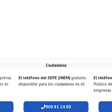
Ciudadania
previa
El teléfono del SEPE (INEM)
gratuito
El teléfo
es el:
disponible para los ciudadanos es el:
Público d
empresas 
900 81 24 00