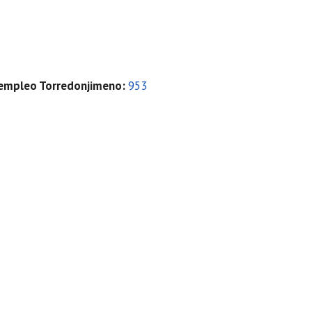
e empleo Torredonjimeno
:
953