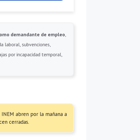
e como demandante de empleo
,
da laboral, subvenciones,
bajas por incapacidad temporal,
el INEM abren por la mañana a
cen cerradas.