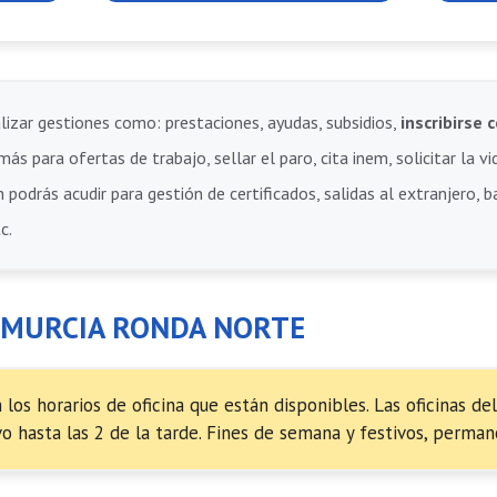
lizar gestiones como: prestaciones, ayudas, subsidios,
inscribirs
ás para ofertas de trabajo, sellar el paro, cita inem, solicitar la vi
 podrás acudir para gestión de certificados, salidas al extranjero, 
c.
 MURCIA RONDA NORTE
los horarios de oficina que están disponibles. Las oficinas d
ivo hasta las 2 de la tarde. Fines de semana y festivos, perman