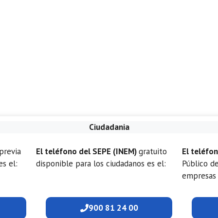
Ciudadania
previa
El teléfono del SEPE (INEM)
gratuito
El teléfo
es el:
disponible para los ciudadanos es el:
Público d
empresas 
900 81 24 00