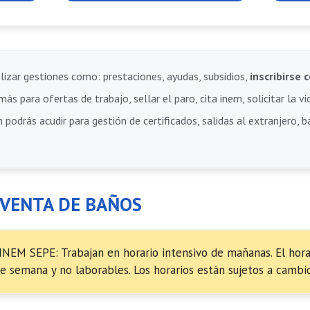
lizar gestiones como: prestaciones, ayudas, subsidios,
inscribirs
ás para ofertas de trabajo, sellar el paro, cita inem, solicitar la vi
 podrás acudir para gestión de certificados, salidas al extranjero, 
 VENTA DE BAÑOS
 INEM SEPE: Trabajan en horario intensivo de mañanas. El horar
de semana y no laborables. Los horarios están sujetos a cambio