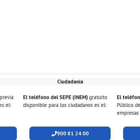
Ciudadania
previa
El teléfono del SEPE (INEM)
gratuito
El teléfo
es el:
disponible para los ciudadanos es el:
Público d
empresas 
900 81 24 00