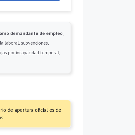
e como demandante de empleo
,
da laboral, subvenciones,
bajas por incapacidad temporal,
io de apertura oficial es de
s.