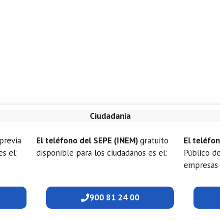
Ciudadania
previa
El teléfono del SEPE (INEM)
gratuito
El teléfo
es el:
disponible para los ciudadanos es el:
Público d
empresas 
900 81 24 00