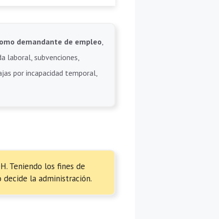
e como demandante de empleo
,
da laboral, subvenciones,
bajas por incapacidad temporal,
0H. Teniendo los fines de
 decide la administración.