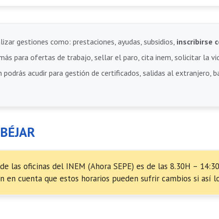
lizar gestiones como: prestaciones, ayudas, subsidios,
inscribirs
ás para ofertas de trabajo, sellar el paro, cita inem, solicitar la vi
 podrás acudir para gestión de certificados, salidas al extranjero, 
 BÉJAR
a de las oficinas del INEM (Ahora SEPE) es de las 8.30H – 14:3
n en cuenta que estos horarios pueden sufrir cambios si así lo