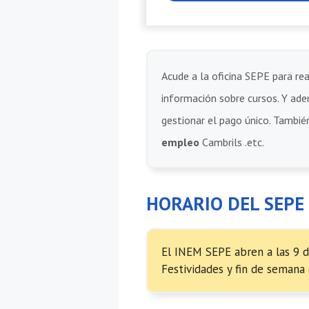
Acude a la oficina SEPE para rea
información sobre cursos. Y adem
gestionar el pago único. También
empleo
Cambrils .etc.
HORARIO DEL SEPE
El INEM SEPE abren a las 9 d
Festividades y fin de semana 