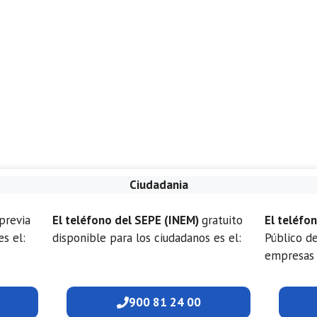
Ciudadania
previa
El teléfono del SEPE (INEM)
gratuito
El teléfo
es el:
disponible para los ciudadanos es el:
Público d
empresas 
900 81 24 00