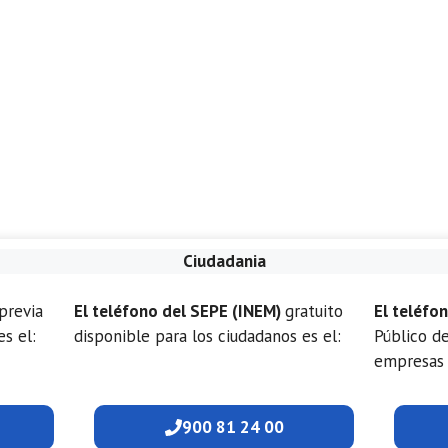
Ciudadania
previa
El teléfono del SEPE (INEM)
gratuito
El teléfo
es el:
disponible para los ciudadanos es el:
Público d
empresas 
900 81 24 00