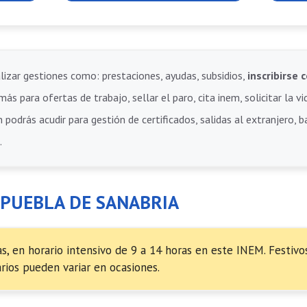
lizar gestiones como: prestaciones, ayudas, subsidios,
inscribirs
ás para ofertas de trabajo, sellar el paro, cita inem, solicitar la vi
 podrás acudir para gestión de certificados, salidas al extranjero, 
.
 PUEBLA DE SANABRIA
, en horario intensivo de 9 a 14 horas en este INEM. Festivo
rios pueden variar en ocasiones.