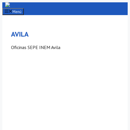
Saltar
al
Menú
contenido
AVILA
Oficinas SEPE INEM Avila